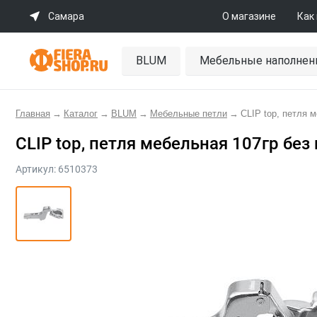
Самара
О магазине
Как
BLUM
Мебельные наполнен
Главная
→
Каталог
→
BLUM
→
Мебельные петли
→
CLIP top, петля 
CLIP top, петля мебельная 107гр без
Артикул:
6510373