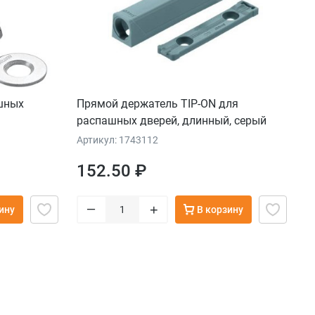
шных
Прямой держатель TIP-ON для
распашных дверей, длинный, серый
Артикул: 1743112
152.50 ₽
–
+
ину
В корзину