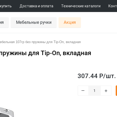
 купить
Доставка и оплата
Технические каталоги
Конт
ия
Мебельные ручки
Акция
мебельная 107гр без пружины для Tip-On, вкладная
 пружины для Tip-On, вкладная
307.44 Р/
шт.
–
+