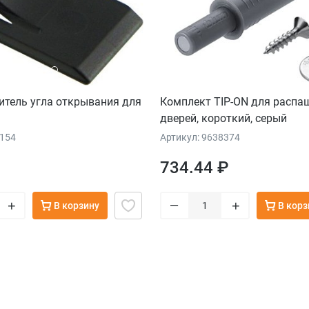
итель угла открывания для
Комплект TIP-ON для распа
дверей, короткий, серый
5154
Артикул: 9638374
734.44 ₽
–
+
+
В корзину
В корз