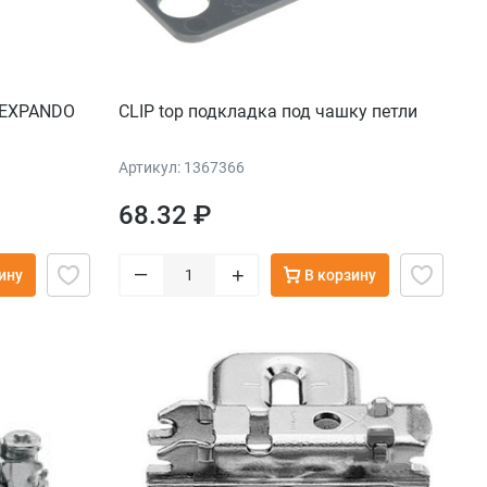
 EXPANDO
CLIP top подкладка под чашку петли
Артикул: 1367366
68.32 ₽
–
+
ину
В корзину