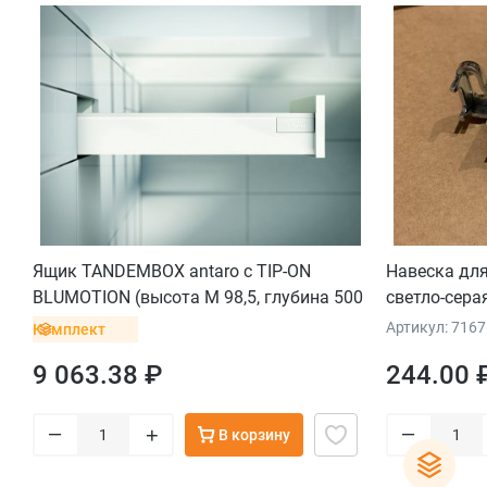
Ящик TANDEMBOX antaro с TIP-ON
Навеска для
BLUMOTION (высота М 98,5, глубина 500
светло-сера
мм, вес ящика от 10 до 30 кг), крепление
Артикул: 716
Комплект
INSERTA, белый
9 063.38 ₽
244.00 
–
–
+
В корзину