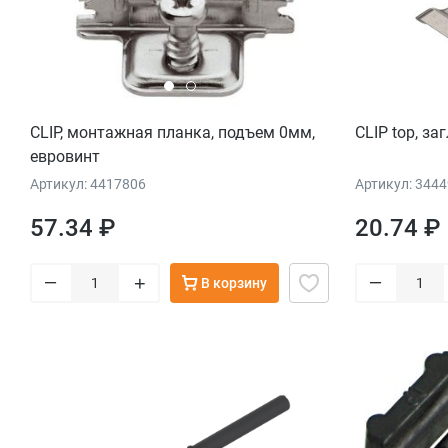
CLIP, монтажная планка, подъем 0мм,
CLIP top, за
евровинт
Артикул: 4417806
Артикул: 344
57.34 ₽
20.74 ₽
–
–
+
В корзину