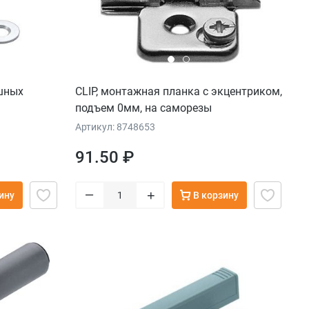
шных
CLIP, монтажная планка с экцентриком,
подъем 0мм, на саморезы
Артикул: 8748653
91.50 ₽
–
+
ину
В корзину