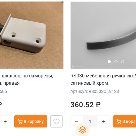
 шкафов, на саморезы,
RS030 мебельная ручка-ско
я, правая
сатиновый хром
7585
Артикул: RS030SC.3/128
₽
360.52 ₽
–
+
+
В корзину
В корз