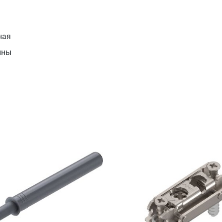
ная
ины