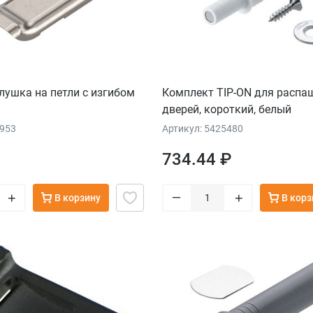
глушка на петли с изгибом
Комплект TIP-ON для распа
дверей, короткий, белый
4953
Артикул: 5425480
734.44 ₽
–
+
+
В корзину
В корз