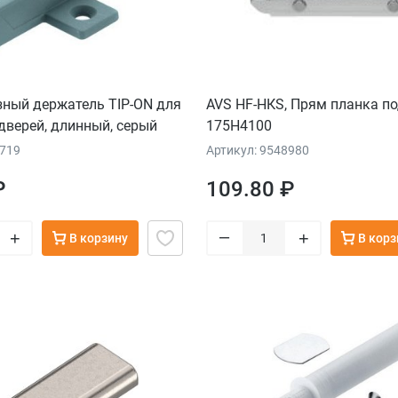
зный держатель TIP-ON для
AVS HF-HКS, Прям планка по
верей, длинный, серый
175H4100
4719
Артикул: 9548980
₽
109.80 ₽
–
+
+
В корзину
В корз