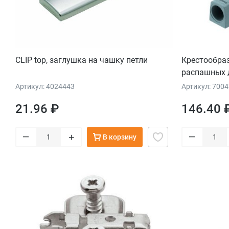
CLIP top, заглушка на чашку петли
Крестообра
распашных д
Артикул: 4024443
Артикул: 700
21.96 ₽
146.40 
–
–
+
В корзину