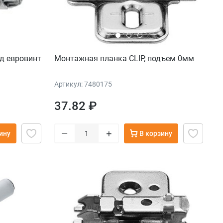
д евровинт
Монтажная планка CLIP, подъем 0мм
Артикул: 7480175
37.82 ₽
–
+
ину
В корзину