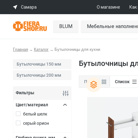
Самара
О магазине
Как
BLUM
Мебельные наполнен
Главная
→
Каталог
→
Бутылочницы для кухни
Бутылочницы дл
Бутылочницы 150 мм
Бутылочницы 200 мм
Плитка
Список
Фильтры
Цвет/материал
белый шелк
+
серый орион
Глубина ящика, мм