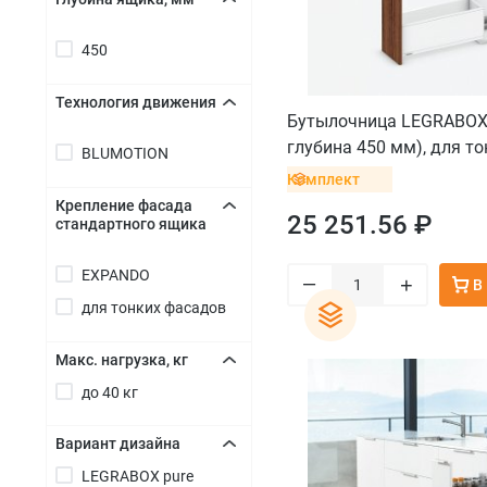
+
450
Технология движения
Бутылочница LEGRABOX 
+
глубина 450 мм), для т
BLUMOTION
белый шелк
Комплект
Крепление фасада
25 251.56 ₽
стандартного ящика
+
EXPANDO
–
+
В
для тонких фасадов
Макс. нагрузка, кг
до 40 кг
+
Вариант дизайна
LEGRABOX pure
+