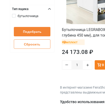
Тип ящика
бутылочница
+
Бутылочница LEGRABOX 
Подобрать
глубина 450 мм), для т
серый орион
Комплект
Сбросить
24 173.08 ₽
–
+
В
В интернет-магазине FieraS
представлены выдвижные мо
Удобство использования