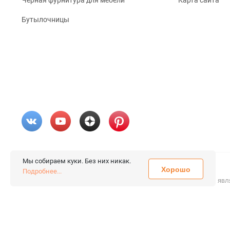
Бутылочницы
Мы собираем куки. Без них никак.
Хорошо
© 2026 «FieraShop.ru»
Подробнее...
Сопровождение сайта
- Вебформат.
Все права защищены.
Не явл