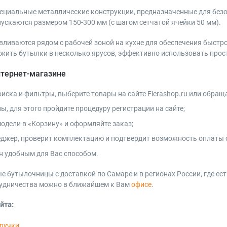
ециальные металлические конструкции, предназначенные для безо
пускаются размером 150-300 мм (с шагом сетчатой ячейки 50 мм).
иваются рядом с рабочей зоной на кухне для обеспечения быстро
ить бутылки в несколько ярусов, эффективно использовать прост
нтернет-магазине
иска и фильтры, выберите товары на сайте Fierashop.ru или обращ
ы, для этого пройдите процедуру регистрации на сайте;
одели в «Корзину» и оформляйте заказ;
еджер, проверит комплектацию и подтвердит возможность оплаты 
н удобным для Вас способом.
е бутылочницы с доставкой по Самаре и в регионах России, где ес
трудничества можно в ближайшем к Вам
офисе
.
йта:
ручки