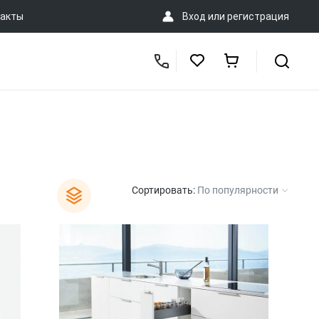
акты
Вход
или
регистрация
Сортировать:
По популярности