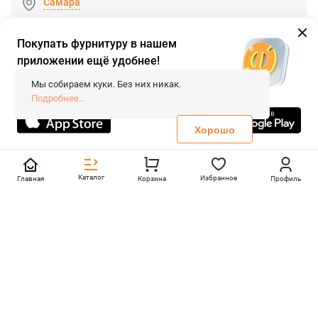
Самара
Покупать фурнитуру в нашем
приложении ещё удобнее!
© 2026 «FieraShop.ru»
Сопровождение сайта
- Вебформат.
Мы собираем куки. Без них никак.
Все права защищены.
Подробнее...
Не является публичной офертой
Политика конфиденциальности
Хорошо
Каталог
Избранное
Главная
Корзина
Профиль