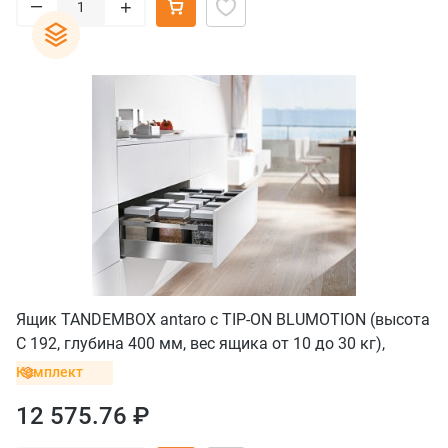
–
+
Ящик TANDEMBOX antaro с TIP-ON BLUMOTION (высота
С 192, глубина 400 мм, вес ящика от 10 до 30 кг),
крепление саморезы, нержавеющая сталь
Комплект
12 575.76 ₽