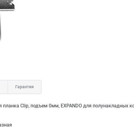
а
Гарантия
 планка Clip, подъем 0мм, EXPANDO для полунакладных к
азная