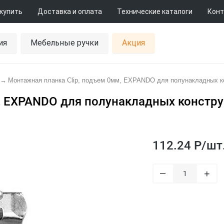
 купить
Доставка и оплата
Технические каталоги
Конт
ия
Мебельные ручки
Акция
→
Монтажная планка Clip, подъем 0мм, EXPANDO для полунакладных к
, EXPANDO для полунакладных констр
112.24 Р/
шт
–
+