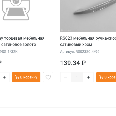
ay торцевая мебельная
RS023 мебельная ручка-ско
 сатиновое золото
сатиновый хром
09SG.1/32K
Артикул: RS023SC.4/96
₽
139.34 ₽
–
+
+
В корзину
В корз