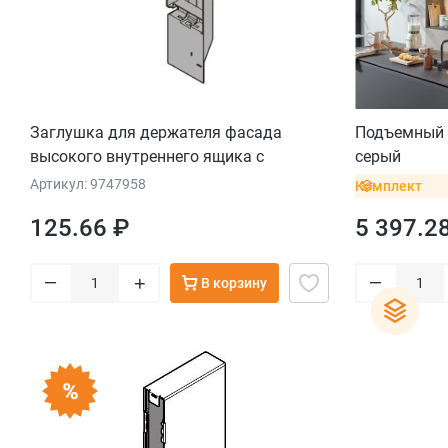
Заглушка для держателя фасада
Подъемный 
высокого внутреннего ящика с
серый
релингом, прав., пластмасса, серый
Артикул: 9747958
Комплект
орион
125.66 ₽
5 397.2
–
–
+
В корзину