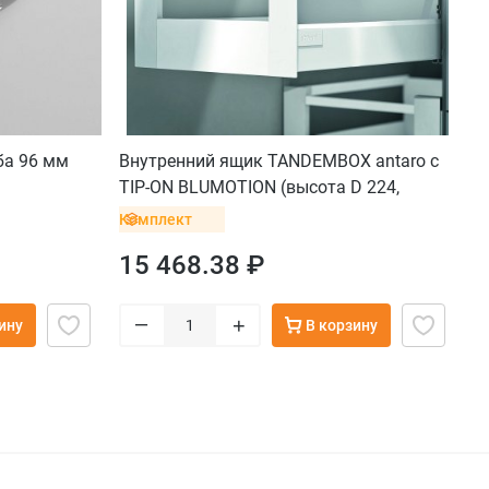
ба 96 мм
Внутренний ящик TANDEMBOX antaro с
TIP-ON BLUMOTION (высота D 224,
глубина 500 мм, вес ящика от 10 до 30
Комплект
кг), белый
15 468.38 ₽
–
+
ину
В корзину