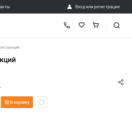
акты
Вход
или
регистрация
онструкций
укций
.
В корзину