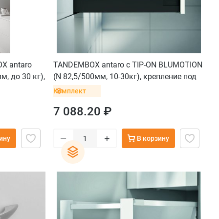
X antaro
TANDEMBOX antaro с TIP-ON BLUMOTION
м, до 30 кг),
(N 82,5/500мм, 10-30кг), крепление под
саморезы, черный
Комплект
7 088.20 ₽
–
+
ину
В корзину