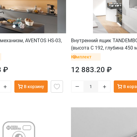
механизм, AVENTOS HS-03,
Внутренний ящик TANDEMBO
(высота C 192, глубина 450 м
серый орион
Комплект
8 ₽
12 883.20 ₽
–
+
+
В корзину
В корз