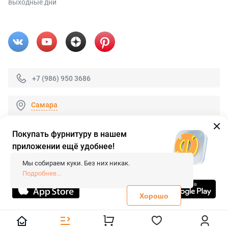
выходные дни
+7 (986) 950 3686
Самара
Покупать фурнитуру в нашем
приложении ещё удобнее!
© 2026 «FieraShop.ru»
Сопровождение сайта
- Вебформат.
Мы собираем куки. Без них никак.
Все права защищены.
Подробнее...
Не является публичной офертой
Политика конфиденциальности
Хорошо