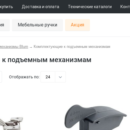
 купить
Доставка и оплата
Технические каталоги
Конт
ия
Мебельные ручки
Акция
механизмы Blum
→
Комплектующие к подъемным механизмам
 к подъемным механизмам
Отображать по:
24