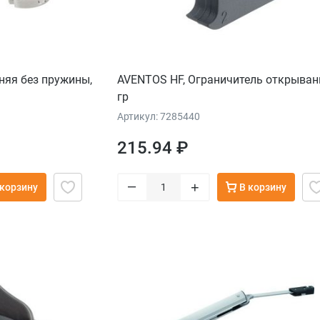
няя без пружины,
AVENTOS HF, Ограничитель открыван
гр
Артикул: 7285440
215.94 ₽
–
+
 корзину
В корзину