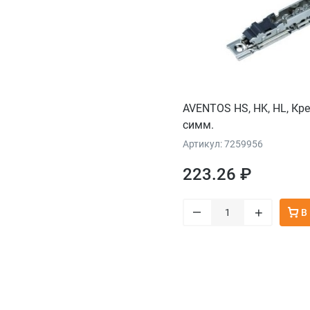
AVENTOS HS, HK, HL, Кр
симм.
Артикул: 7259956
223.26 ₽
–
+
В