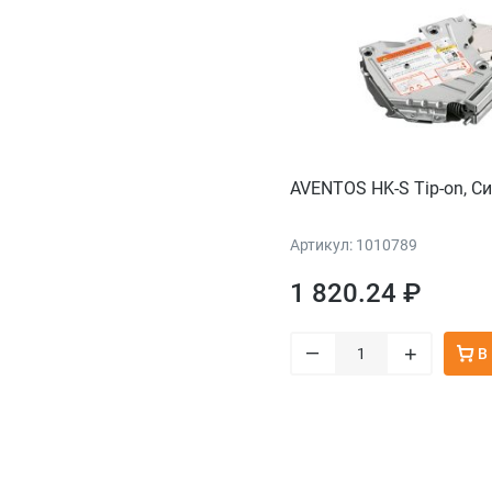
AVENTOS HK-S Tip-on, C
Артикул: 1010789
1 820.24 ₽
–
+
В