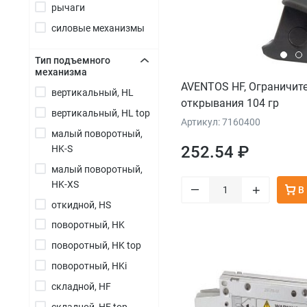
рычаги
силовые механизмы
Тип подъемного
механизма
+
AVENTOS HF, Ограничите
вертикальный, HL
открывания 104 гр
вертикальный, HL top
Артикул: 7160400
малый поворотный,
252.54 ₽
HK-S
малый поворотный,
HK-XS
–
+
В
откидной, HS
поворотный, HK
поворотный, HK top
поворотный, HKi
складной, HF
складной, HF top