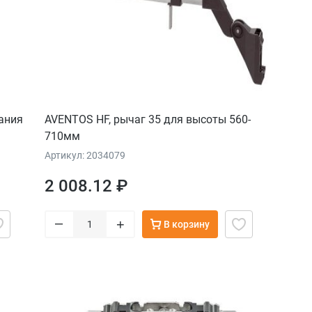
ания
AVENTOS HF, рычаг 35 для высоты 560-
710мм
Артикул: 2034079
2 008.12 ₽
–
+
В корзину