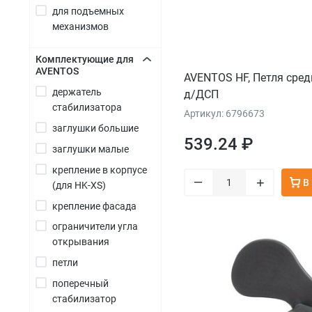
для подъемных
+
механизмов
Комплектующие для
AVENTOS
AVENTOS HF, Петля сред
+
держатель
д/ДСП
стабилизатора
Артикул: 6796673
заглушки большие
539.24 ₽
заглушки малые
крепление в корпусе
–
+
В
(для HK-XS)
крепление фасада
ограничители угла
открывания
петли
поперечный
стабилизатор