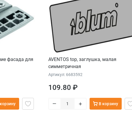
ние фасада для
AVENTOS top, заглушка, малая
симметричная
Артикул: 6683592
109.80 ₽
–
+
 корзину
В корзину