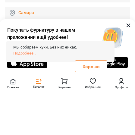
Самара
Покупать фурнитуру в нашем
приложении ещё удобнее!
© 2026 «FieraShop.ru»
Сопровождение сайта
- Вебформат.
Мы собираем куки. Без них никак.
Все права защищены.
Подробнее...
Не является публичной офертой
Политика конфиденциальности
Хорошо
Каталог
Избранное
Главная
Корзина
Профиль