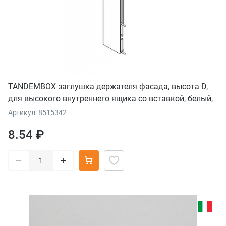
TANDEMBOX заглушка держателя фасада, высота D,
для высокого внутреннего ящика со вставкой, белый,
левый, для TANDEMBOX intivo
Артикул: 8515342
8.54 ₽
–
+