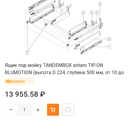
Ящик под мойку TANDEMBOX antaro TIP-ON
BLUMOTION (высота D 224, глубина 500 мм, от 10 до
30 кг), крепление саморез, серый орион
Комплект
13 955.58 ₽
–
+